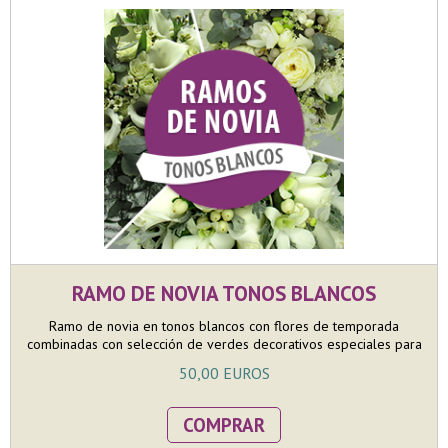
RAMO DE NOVIA TONOS BLANCOS
Ramo de novia en tonos blancos con flores de temporada
combinadas con selección de verdes decorativos especiales para
ramos de novia. La confección con flores de temporada nos
50,00 EUROS
asegura que las flores serán de máxima calidad y duración.
Además la huella de carbono de un ramo de novia con flores de
temporada es mucho menor que cuando se utilizan flores que
COMPRAR
vienen de importación, muchas veces de otro hemisferio, El