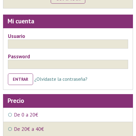
menor que cuando se utilizan flores que vienen de importación,
muchas veces de otro hemisferio, El acabado será en redondo
con tallos vistos.
Mi cuenta
Usuario
Password
¿Olvidaste la contraseña?
ENTRAR
Precio
De 0 a 20€
De 20€ a 40€