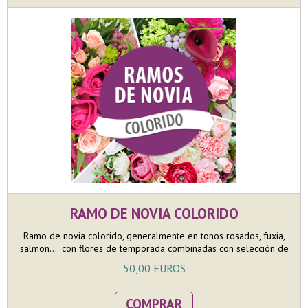
acabado será en redondo con tallos vistos.
RAMO DE NOVIA COLORIDO
Ramo de novia colorido, generalmente en tonos rosados, fuxia,
salmon... con flores de temporada combinadas con selección de
verdes decorativos especiales para ramos de novia. La
50,00 EUROS
confección con flores de temporada nos asegura que las flores
serán de máxima calidad y duración. Además la huella de
carbono de un ramo de novia con flores de temporada es mucho
COMPRAR