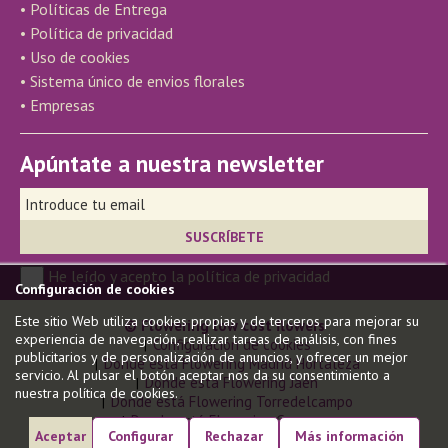
• Políticas de Entrega
• Política de privacidad
• Uso de cookies
• Sistema único de envios florales
• Empresas
Apúntate a nuestra newsletter
He leído y acepto la política de privacidad
Configuración de cookies
Este sitio Web utiliza cookies propias y de terceros para mejorar su
© Flowering low cost flowers
experiencia de navegación, realizar tareas de análisis, con fines
Configuración de cookies
publicitarios y de personalización de anuncios, y ofrecer un mejor
Donde está Flowering Madrid Hortaleza
servicio. Al pulsar el botón aceptar nos da su consentimiento a
Donde está Flowering Jaén
nuestra política de cookies.
Donde está Flowering Torredelcampo
Donde está Flowering Carmona
Aceptar
Configurar
Rechazar
Más información
Donde está Flowering en Gandía
Modelo de Negocio