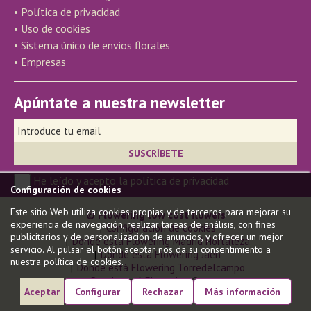
• Política de privacidad
• Uso de cookies
• Sistema único de envios florales
• Empresas
Apúntate a nuestra newsletter
He leído y acepto la política de privacidad
Configuración de cookies
Este sitio Web utiliza cookies propias y de terceros para mejorar su
© Flowering low cost flowers
experiencia de navegación, realizar tareas de análisis, con fines
Configuración de cookies
publicitarios y de personalización de anuncios, y ofrecer un mejor
Donde está Flowering Madrid Hortaleza
servicio. Al pulsar el botón aceptar nos da su consentimiento a
Donde está Flowering Jaén
nuestra política de cookies.
Donde está Flowering Torredelcampo
Donde está Flowering Carmona
Aceptar
Configurar
Rechazar
Más información
Donde está Flowering en Gandía
Modelo de Negocio