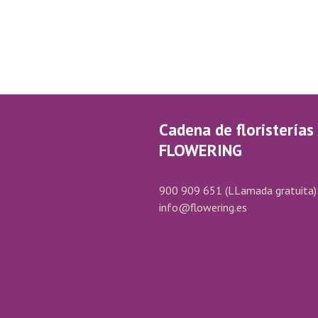
Cadena de floristerías
FLOWERING
900 909 651
(LLamada gratuita)
info@flowering.es