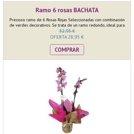
Ramo 6 rosas BACHATA
Precioso ramo de 6 Rosas Rojas Seleccionadas con combinación
de verdes decorativos. Se trata de un ramo redondo, ideal para
poner en jarrón en una mesa. El tamaño del ramo es mediano
32,95 €
pero llamativo donde en la confección nos esmeramos en que
OFERTA 28,95 €
las 6 rosas puedan lucir toda su belleza. Incluye AQUABASE, que
va colocado dentro de una bolsa de papel kraft con corazones.
COMPRAR