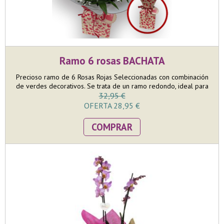
Ramo 6 rosas BACHATA
Precioso ramo de 6 Rosas Rojas Seleccionadas con combinación
de verdes decorativos. Se trata de un ramo redondo, ideal para
poner en jarrón en una mesa. El tamaño del ramo es mediano
32,95 €
pero llamativo donde en la confección nos esmeramos en que
OFERTA 28,95 €
las 6 rosas puedan lucir toda su belleza. Incluye AQUABASE, que
va colocado dentro de una bolsa de papel kraft con corazones.
COMPRAR