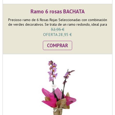
Ramo 6 rosas BACHATA
Precioso ramo de 6 Rosas Rojas Seleccionadas con combinación
de verdes decorativos. Se trata de un ramo redondo, ideal para
poner en jarrón en una mesa. El tamaño del ramo es mediano
32,95 €
pero llamativo donde en la confección nos esmeramos en que
OFERTA 28,95 €
las 6 rosas puedan lucir toda su belleza. Incluye AQUABASE, que
va colocado dentro de una bolsa de papel kraft con corazones.
COMPRAR