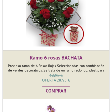
Ramo 6 rosas BACHATA
Precioso ramo de 6 Rosas Rojas Seleccionadas con combinación
de verdes decorativos. Se trata de un ramo redondo, ideal para
poner en jarrón en una mesa. El tamaño del ramo es mediano
32,95 €
pero llamativo donde en la confección nos esmeramos en que
OFERTA 28,95 €
las 6 rosas puedan lucir toda su belleza. Incluye AQUABASE, que
va colocado dentro de una bolsa de papel kraft con corazones.
COMPRAR