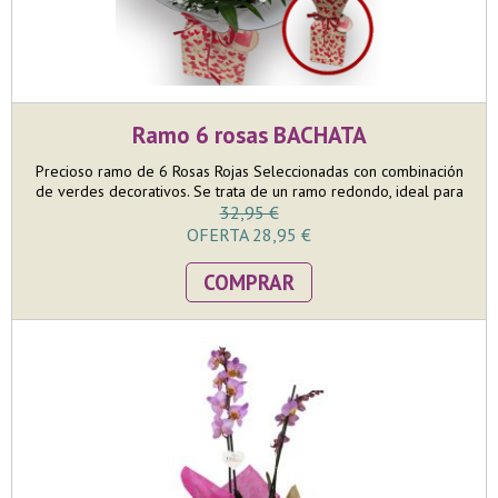
Ramo 6 rosas BACHATA
Precioso ramo de 6 Rosas Rojas Seleccionadas con combinación
de verdes decorativos. Se trata de un ramo redondo, ideal para
poner en jarrón en una mesa. El tamaño del ramo es mediano
32,95 €
pero llamativo donde en la confección nos esmeramos en que
OFERTA 28,95 €
las 6 rosas puedan lucir toda su belleza. Incluye AQUABASE, que
va colocado dentro de una bolsa de papel kraft con corazones.
COMPRAR