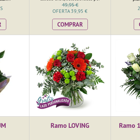
nuestros floristas para componer este
49,95 €
OS
2
bonito arreglo. El ramo está
OFERTA 39,95 €
compuesto por 9 rosas rojas y
terminado con su paniculata y verdes
R
COMPRAR
decoratiovos, entre los que destaca
el eucalipto.
UM
Ramo LOVING
Ramo 1