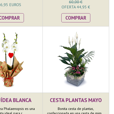
60,00 €
roj...
6,95 EUROS
OFERTA 44,95 €
COMPRAR
COMPRAR
ÍDEA BLANCA
CESTA PLANTAS MAYO
ea Phalaenopsis es una
Bonita cesta de plantas,
ta ideal para r...
confeccionada en una cesta de mim...