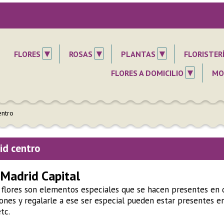
▾
▾
▾
FLORES
ROSAS
PLANTAS
FLORISTER
▾
FLORES A DOMICILIO
MO
entro
rid centro
 Madrid Capital
as flores son elementos especiales que se hacen presentes en
nes y regalarle a ese ser especial pueden estar presentes en
tc.