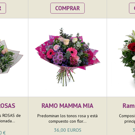
R
COMPRAR
ROSAS
RAMO MAMMA MIA
Ram
s ROSAS de
Predominan los tonos rosa y está
Composic
ionada...
compuesto con flor...
princi
36,00 EUROS
3
0 €