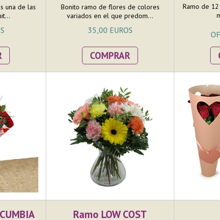
Ramo de 12 
 una de las
Bonito ramo de flores de colores
m
t...
variados en el que predom...
OS
35,00 EUROS
OF
R
COMPRAR
s CUMBIA
Ramo LOW COST