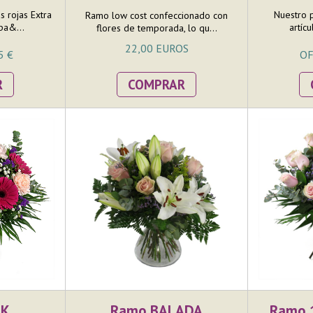
s rojas Extra
Nuestro 
Ramo low cost confeccionado con
pa&...
artíc
flores de temporada, lo qu...
22,00 EUROS
5 €
OF
R
COMPRAR
NK
Ramo BALADA
Ramo 