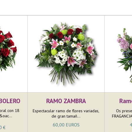
 BOLERO
RAMO ZAMBRA
Ram
oral con 18
Espectacular ramo de flores variadas,
Os prese
&oac...
de gran tamañ...
FRAGANCIA,
60,00 EUROS
4
0 €