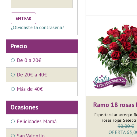
ENTRAR
¿Olvidaste la contraseña?
Precio
De 0 a 20€
De 20€ a 40€
Más de 40€
Ramo 18 rosas
Ocasiones
Espectacular arreglo fl
rosas rojas Selecci
Felicidades Mamá
90,00 €
OFERTA 63,0
San Valentín