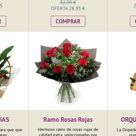
verdes decorativos. Se trata de un
32,95 €
S
2
ramo redondo, ideal para poner en
OFERTA 28,95 €
jarrón en una mesa. El tamaño del
ramo es mediano pero llamativo
R
COMPRAR
donde en la confección nos
esmeramos en que las 6 rosas
puedan lucir toda su belleza. Incluye
AQUABASE, que va colocado dentro
de una bolsa de papel kraft con
corazones.
IAS
Ramo Rosas Rojas
ORQU
Hermoso ramo de rosas rojas de
para que que
La Orquíd
calidad extra, seleccionadas por
ari...
plan