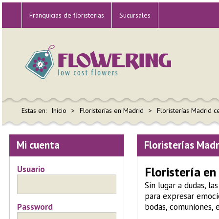
Franquicias de floristerias
Sucursales
Estas en:
Inicio
Floristerías en Madrid
Floristerías Madrid c
Mi cuenta
Floristerías Mad
Usuario
Floristería en
Sin lugar a dudas, l
para expresar emocio
Password
bodas, comuniones, e