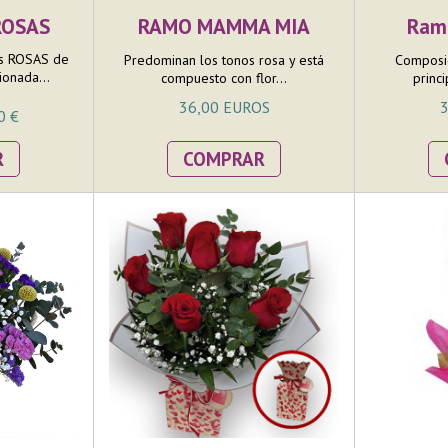
ROSAS
RAMO MAMMA MIA
Ram
s ROSAS de
Predominan los tonos rosa y está
Composic
ionada...
compuesto con flor...
princi
36,00 EUROS
3
0 €
R
COMPRAR