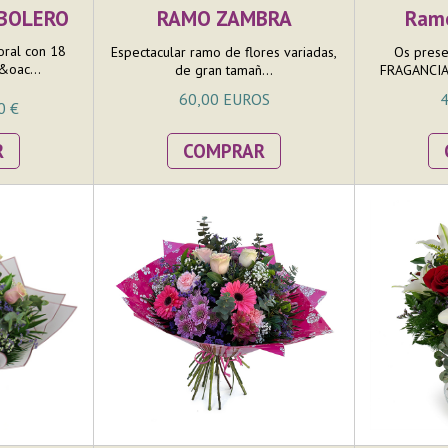
 BOLERO
RAMO ZAMBRA
Ram
oral con 18
Espectacular ramo de flores variadas,
Os prese
&oac...
de gran tamañ...
FRAGANCIA,
60,00 EUROS
4
0 €
R
COMPRAR