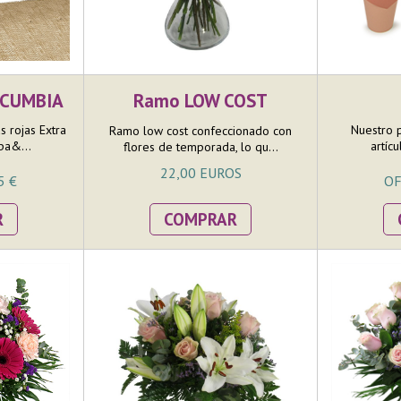
s CUMBIA
Ramo LOW COST
s rojas Extra
Nuestro 
Ramo low cost confeccionado con
pa&...
artíc
flores de temporada, lo qu...
22,00 EUROS
5 €
OF
R
COMPRAR