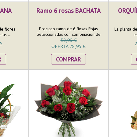
CANA
Ramo 6 rosas BACHATA
ORQUÍ
Precioso ramo de 6 Rosas Rojas
de flores
La planta d
Seleccionadas con combinación de
tas ...
es
verdes decorativos. Se trata de un
32,95 €
S
2
ramo redondo, ideal para poner en
OFERTA 28,95 €
jarrón en una mesa. El tamaño del
ramo es mediano pero llamativo
R
COMPRAR
donde en la confección nos
esmeramos en que las 6 rosas
puedan lucir toda su belleza. Incluye
AQUABASE, que va colocado dentro
de una bolsa de papel kraft con
corazones.