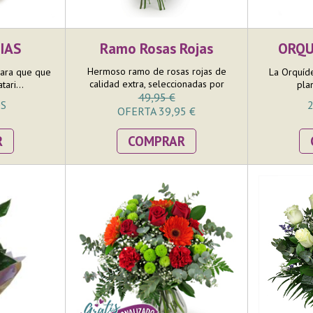
IAS
Ramo Rosas Rojas
ORQU
Hermoso ramo de rosas rojas de
para que que
La Orquíd
calidad extra, seleccionadas por
ari...
plan
nuestros floristas para componer este
49,95 €
OS
2
bonito arreglo. El ramo está
OFERTA 39,95 €
compuesto por 9 rosas rojas y
terminado con su paniculata y verdes
R
COMPRAR
decoratiovos, entre los que destaca
el eucalipto.