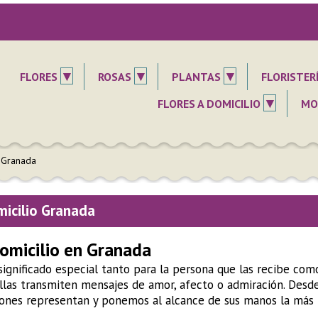
▾
▾
▾
FLORES
ROSAS
PLANTAS
FLORISTER
▾
FLORES A DOMICILIO
MO
o Granada
micilio Granada
domicilio en Granada
significado especial tanto para la persona que las recibe como
Ellas transmiten mensajes de amor, afecto o admiración. Des
ones representan y ponemos al alcance de sus manos la más re