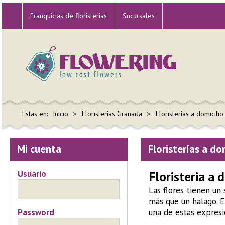
Franquicias de floristerias
Sucursales
Estas en:
Inicio
Floristerías Granada
Floristerías a domicili
Mi cuenta
Floristerías a do
Usuario
Floristeria a 
Las flores tienen un 
más que un halago. 
Password
una de estas expresi