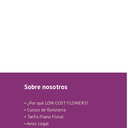
Sobre nosotros
• ¿Por qué LOW COST FLOWERS?
• Cursos de floristería
• Tarifa Plana Floral
• Aviso Legal