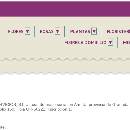
▾
▾
▾
FLORES
ROSAS
PLANTAS
FLORISTER
▾
FLORES A DOMICILIO
MO
VICIOS, S.L.U., con domicilio social en Armilla, provincia de Granad
Folio 159, Hoja GR-50221, Inscripcion 1.
nte: