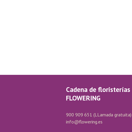
Cadena de floristerías
FLOWERING
900 909 651
(LLamada gratuita)
info@flowering.es