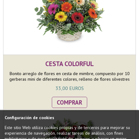
CESTA COLORFUL
Bonito arreglo de flores en cesta de mimbre, compuesto por 10
gerberas mini de diferentes colores, relleno de flores silvestres
y verdes variados. Regalo colorido y perfecto para sorprender
33,00 EUROS
en cualquier evento.
COMPRAR
Configuración de cookies
Este sitio Web utiliza cookies propias y de terceros para mejorar su
experiencia de navegación, realizar tareas de análisis, con fines
publicitarios y de personalización de anuncios, y ofrecer un mejor