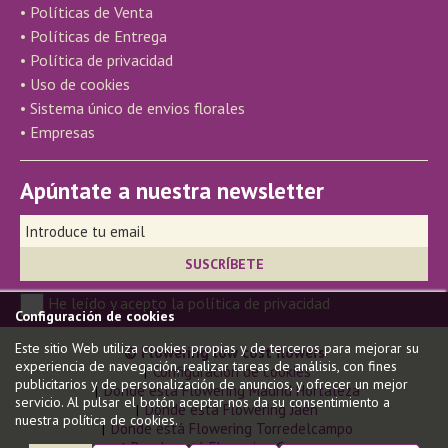
• Políticas de Venta
• Políticas de Entrega
• Política de privacidad
• Uso de cookies
• Sistema único de envios florales
• Empresas
Apúntate a nuestra newsletter
He leído y acepto la política de privacidad
Configuración de cookies
Este sitio Web utiliza cookies propias y de terceros para mejorar su
© Flowering low cost flowers
experiencia de navegación, realizar tareas de análisis, con fines
Configuración de cookies
publicitarios y de personalización de anuncios, y ofrecer un mejor
Donde está Flowering Madrid Hortaleza
servicio. Al pulsar el botón aceptar nos da su consentimiento a
Donde está Flowering Jaén
nuestra política de cookies.
Donde está Flowering Torredelcampo
Donde está Flowering Carmona