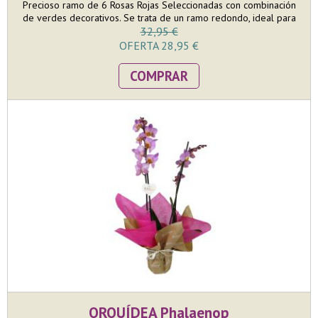
Precioso ramo de 6 Rosas Rojas Seleccionadas con combinación
de verdes decorativos. Se trata de un ramo redondo, ideal para
poner en jarrón en una mesa. El tamaño del ramo es mediano
32,95 €
pero llamativo donde en la confección nos esmeramos en que
OFERTA 28,95 €
las 6 rosas puedan lucir toda su belleza. Incluye AQUABASE, que
va colocado dentro de una bolsa de papel kraft con corazones.
COMPRAR
ORQUÍDEA Phalaenop