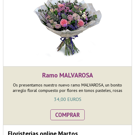
Ramo MALVAROSA
Os presentamos nuestro nuevo ramo MALVAROSA, un bonito
arreglo floral compuesto por flores en tonos pasteles, rosas
ramificadas, claveles y tanacetum hacen de este ramo un regalo
34,00 EUROS
perfecto para cualquier día del año. *Envoltorio garantizado*
COMPRAR
Floristerias online Martos