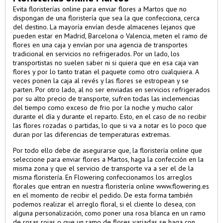
Evita floristerías online para enviar flores a Martos que no
dispongan de una floristería que sea la que confecciona, cerca
del destino. La mayoría envían desde almacenes lejanos que
pueden estar en Madrid, Barcelona o Valencia, meten el ramo de
flores en una caja y envían por una agencia de transportes
tradicional en servicios no refrigerados. Por un lado, los
transportistas no suelen saber ni si quiera que en esa caja van
flores y por lo tanto tratan el paquete como otro cualquiera. A
veces ponen la caja al revés y las flores se estropean y se
parten. Por otro lado, al no ser enviadas en servicios refrigerados
por su alto precio de transporte, sufren todas las inclemencias
del tiempo como exceso de frio por la noche y mucho calor
durante el día y durante el reparto. Esto, en el caso de no recibir
las flores rozadas o partidas, lo que si va a notar es lo poco que
duran por las diferencias de temperaturas extremas.
Por todo ello debe de asegurarse que, la floristería online que
seleccione para enviar flores a Martos, haga la confección en la
misma zona y que el servicio de transporte va a ser el de la
misma floristería. En Flowering confeccionamos los arreglos
florales que entran en nuestra floristería online
www.flowering.es
en el momento de recibir el pedido. De esta forma también
podemos realizar el arreglo floral, si el cliente lo desea, con
alguna personalización, como poner una rosa blanca en un ramo
de rosas rojas o que un ramo de flores variadas se haga con