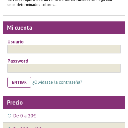
unos determinados colores...
Mi cuenta
Usuario
Password
¿Olvidaste la contraseña?
ENTRAR
Precio
De 0 a 20€