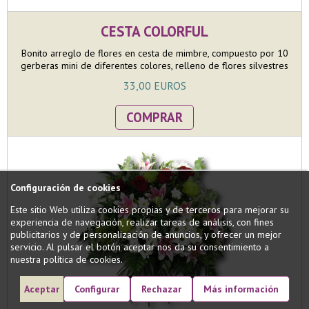
CESTA COLORFUL
Bonito arreglo de flores en cesta de mimbre, compuesto por 10
gerberas mini de diferentes colores, relleno de flores silvestres
y verdes variados. Regalo colorido y perfecto para sorprender
33,00 EUROS
en cualquier evento.
COMPRAR
Configuración de cookies
Este sitio Web utiliza cookies propias y de terceros para mejorar su
experiencia de navegación, realizar tareas de análisis, con fines
publicitarios y de personalización de anuncios, y ofrecer un mejor
servicio. Al pulsar el botón aceptar nos da su consentimiento a
nuestra política de cookies.
Aceptar
Configurar
Rechazar
Más información